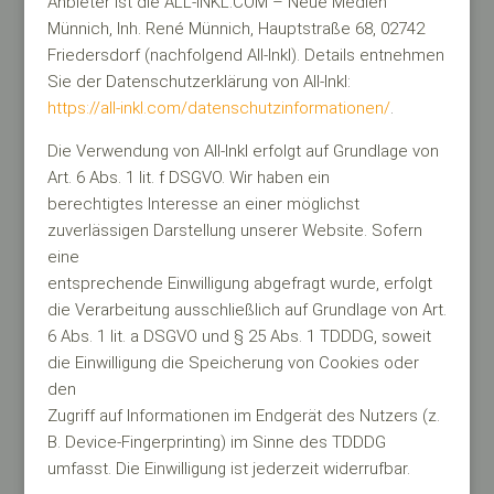
Anbieter ist die ALL-INKL.COM – Neue Medien
Münnich, Inh. René Münnich, Hauptstraße 68, 02742
Friedersdorf (nachfolgend All-Inkl). Details entnehmen
Sie der Datenschutzerklärung von All-Inkl:
https://all-inkl.com/datenschutzinformationen/
.
Die Verwendung von All-Inkl erfolgt auf Grundlage von
Art. 6 Abs. 1 lit. f DSGVO. Wir haben ein
berechtigtes Interesse an einer möglichst
zuverlässigen Darstellung unserer Website. Sofern
eine
entsprechende Einwilligung abgefragt wurde, erfolgt
die Verarbeitung ausschließlich auf Grundlage von Art.
6 Abs. 1 lit. a DSGVO und § 25 Abs. 1 TDDDG, soweit
die Einwilligung die Speicherung von Cookies oder
den
Zugriff auf Informationen im Endgerät des Nutzers (z.
B. Device-Fingerprinting) im Sinne des TDDDG
umfasst. Die Einwilligung ist jederzeit widerrufbar.